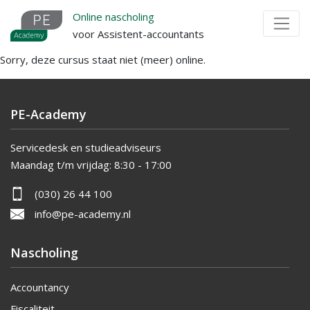
Overslaan
Online nascholing
en
voor Assistent-accountants
naar
Sorry, deze cursus staat niet (meer) online.
de
inhoud
gaan
PE-Academy
Servicedesk en studieadviseurs
Maandag t/m vrijdag:
8:30 - 17:00
(030) 26 44 100
info@pe-academy.nl
Nascholing
Accountancy
Fiscaliteit