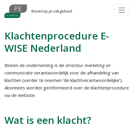
Overslaan
en
Bovenop je vakgebied
naar
de
Klachtenprocedure E-
inhoud
gaan
WISE Nederland
Binnen de onderneming is de
directeur marketing en
communicatie
verantwoordelijk voor de afhandeling van
klachten (verder te noemen ‘de klachtverantwoordelijke’).
Abonnees worden geïnformeerd over de klachtenprocedure
via de website.
Wat is een klacht?