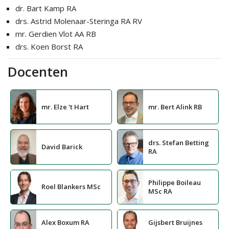
dr. Bart Kamp RA
drs. Astrid Molenaar-Steringa RA RV
mr. Gerdien Vlot AA RB
drs. Koen Borst RA
Docenten
mr. Elze 't Hart
mr. Bert Alink RB
drs. Stefan Betting
David Barick
RA
Philippe Boileau
Roel Blankers MSc
MSc RA
Alex Boxum RA
Gijsbert Bruijnes