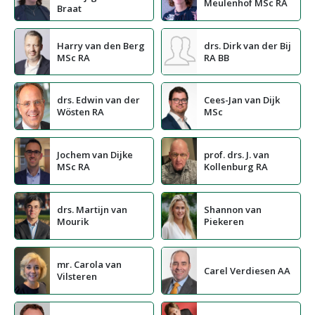
Meulenhof MSc RA
Braat
Harry van den Berg
drs. Dirk van der Bij
MSc RA
RA BB
drs. Edwin van der
Cees-Jan van Dijk
Wösten RA
MSc
Jochem van Dijke
prof. drs. J. van
MSc RA
Kollenburg RA
drs. Martijn van
Shannon van
Mourik
Piekeren
mr. Carola van
Carel Verdiesen AA
Vilsteren