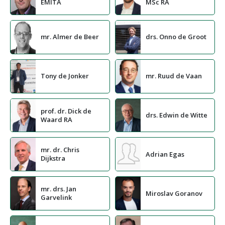
EMITA
MSc RA
mr. Almer de Beer
drs. Onno de Groot
Tony de Jonker
mr. Ruud de Vaan
prof. dr. Dick de
drs. Edwin de Witte
Waard RA
mr. dr. Chris
Adrian Egas
Dijkstra
mr. drs. Jan
Miroslav Goranov
Garvelink