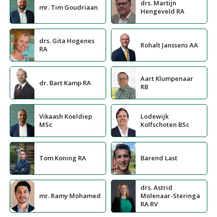
drs. Martijn
mr. Tim Goudriaan
Hengeveld RA
drs. Gita Hogenes
Rohalt Janssens AA
RA
Aart Klumpenaar
dr. Bart Kamp RA
RB
Vikaash Koeldiep
Lodewijk
MSc
Kolfschoten BSc
Tom Koning RA
Barend Last
drs. Astrid
mr. Ramy Mohamed
Molenaar-Steringa
RA RV