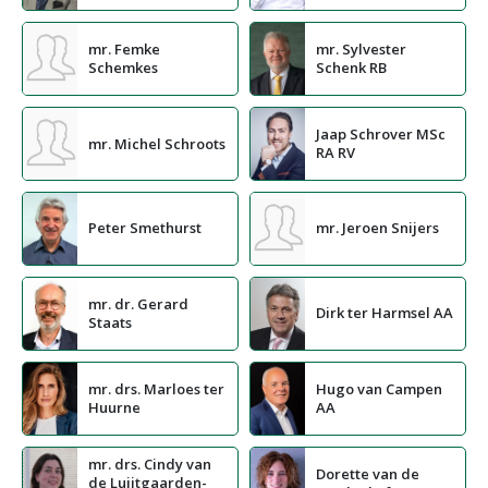
mr. Femke
mr. Sylvester
Schemkes
Schenk RB
Jaap Schrover MSc
mr. Michel Schroots
RA RV
Peter Smethurst
mr. Jeroen Snijers
mr. dr. Gerard
Dirk ter Harmsel AA
Staats
mr. drs. Marloes ter
Hugo van Campen
Huurne
AA
mr. drs. Cindy van
Dorette van de
de Luijtgaarden-